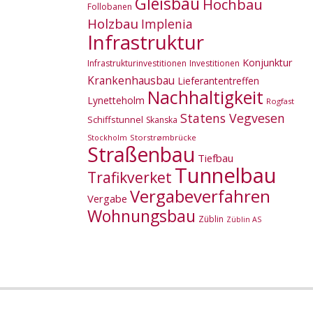
Gleisbau
Hochbau
Follobanen
Holzbau
Implenia
Infrastruktur
Konjunktur
Infrastrukturinvestitionen
Investitionen
Krankenhausbau
Lieferantentreffen
Nachhaltigkeit
Lynetteholm
Rogfast
Statens Vegvesen
Schiffstunnel
Skanska
Storstrømbrücke
Stockholm
Straßenbau
Tiefbau
Tunnelbau
Trafikverket
Vergabeverfahren
Vergabe
Wohnungsbau
Züblin
Züblin AS