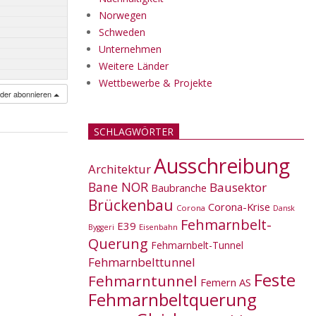
Norwegen
Schweden
Unternehmen
Weitere Länder
Wettbewerbe & Projekte
nder abonnieren
SCHLAGWÖRTER
Ausschreibung
Architektur
Bane NOR
Bausektor
Baubranche
Brückenbau
Corona-Krise
Corona
Dansk
Fehmarnbelt-
E39
Eisenbahn
Byggeri
Querung
Fehmarnbelt-Tunnel
Fehmarnbelttunnel
Feste
Fehmarntunnel
Femern AS
Fehmarnbeltquerung