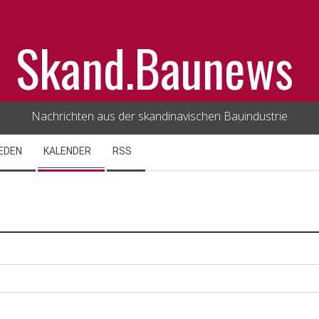
Skand.Baunews
Nachrichten aus der skandinavischen Bauindustrie
EDEN
KALENDER
RSS