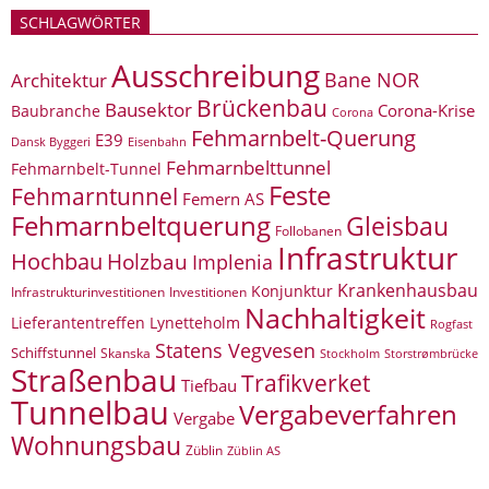
SCHLAGWÖRTER
Ausschreibung
Bane NOR
Architektur
Brückenbau
Bausektor
Corona-Krise
Baubranche
Corona
Fehmarnbelt-Querung
E39
Eisenbahn
Dansk Byggeri
Fehmarnbelttunnel
Fehmarnbelt-Tunnel
Feste
Fehmarntunnel
Femern AS
Fehmarnbeltquerung
Gleisbau
Follobanen
Infrastruktur
Hochbau
Holzbau
Implenia
Krankenhausbau
Konjunktur
Infrastrukturinvestitionen
Investitionen
Nachhaltigkeit
Lieferantentreffen
Lynetteholm
Rogfast
Statens Vegvesen
Schiffstunnel
Skanska
Storstrømbrücke
Stockholm
Straßenbau
Trafikverket
Tiefbau
Tunnelbau
Vergabeverfahren
Vergabe
Wohnungsbau
Züblin
Züblin AS