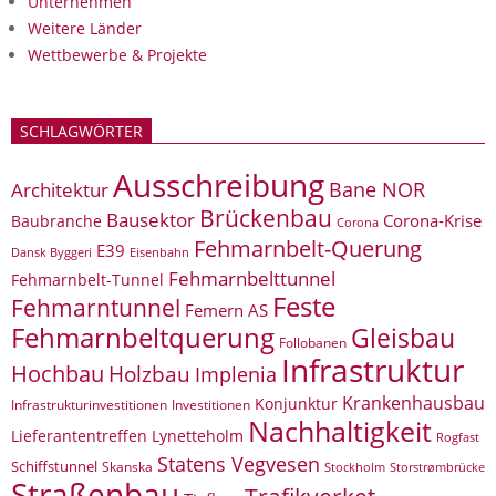
Unternehmen
Weitere Länder
Wettbewerbe & Projekte
SCHLAGWÖRTER
Ausschreibung
Bane NOR
Architektur
Brückenbau
Bausektor
Corona-Krise
Baubranche
Corona
Fehmarnbelt-Querung
E39
Eisenbahn
Dansk Byggeri
Fehmarnbelttunnel
Fehmarnbelt-Tunnel
Feste
Fehmarntunnel
Femern AS
Fehmarnbeltquerung
Gleisbau
Follobanen
Infrastruktur
Hochbau
Holzbau
Implenia
Krankenhausbau
Konjunktur
Infrastrukturinvestitionen
Investitionen
Nachhaltigkeit
Lieferantentreffen
Lynetteholm
Rogfast
Statens Vegvesen
Schiffstunnel
Skanska
Storstrømbrücke
Stockholm
Straßenbau