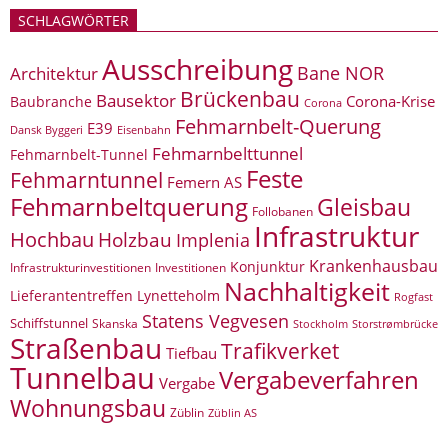
SCHLAGWÖRTER
Ausschreibung
Bane NOR
Architektur
Brückenbau
Bausektor
Corona-Krise
Baubranche
Corona
Fehmarnbelt-Querung
E39
Eisenbahn
Dansk Byggeri
Fehmarnbelttunnel
Fehmarnbelt-Tunnel
Feste
Fehmarntunnel
Femern AS
Fehmarnbeltquerung
Gleisbau
Follobanen
Infrastruktur
Hochbau
Holzbau
Implenia
Krankenhausbau
Konjunktur
Infrastrukturinvestitionen
Investitionen
Nachhaltigkeit
Lieferantentreffen
Lynetteholm
Rogfast
Statens Vegvesen
Schiffstunnel
Skanska
Storstrømbrücke
Stockholm
Straßenbau
Trafikverket
Tiefbau
Tunnelbau
Vergabeverfahren
Vergabe
Wohnungsbau
Züblin
Züblin AS