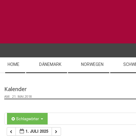
Skip
to
content
Secondary
HOME
DÄNEMARK
NORWEGEN
SCHW
Navigation
Menu
Kalender
AM:
21. MAI 2018
Schlagwörter
1. JULI 2025