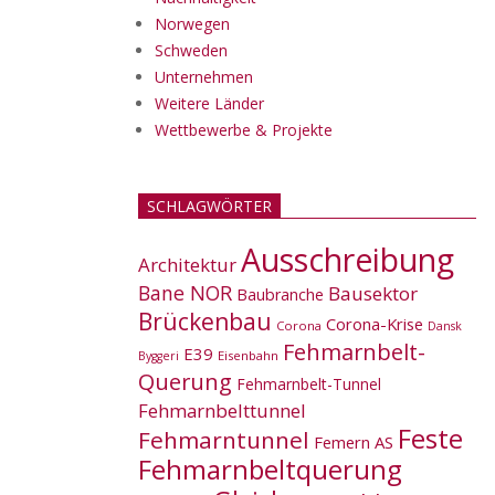
Norwegen
Schweden
Unternehmen
Weitere Länder
Wettbewerbe & Projekte
SCHLAGWÖRTER
Ausschreibung
Architektur
Bane NOR
Bausektor
Baubranche
Brückenbau
Corona-Krise
Corona
Dansk
Fehmarnbelt-
E39
Eisenbahn
Byggeri
Querung
Fehmarnbelt-Tunnel
Fehmarnbelttunnel
Feste
Fehmarntunnel
Femern AS
Fehmarnbeltquerung