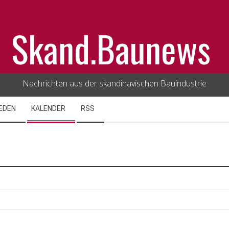
Skand.Baunews
Nachrichten aus der skandinavischen Bauindustrie
EDEN
KALENDER
RSS