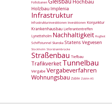
Gleisbau
Hochbau
Follobanen
Holzbau
Implenia
Infrastruktur
Konjunktur
Infrastrukturinvestitionen
Investitionen
Krankenhausbau
Lieferantentreffen
Nachhaltigkeit
Lynetteholm
Rogfast
Statens Vegvesen
Schiffstunnel
Skanska
Storstrømbrücke
Stockholm
Straßenbau
Tiefbau
Tunnelbau
Trafikverket
Vergabeverfahren
Vergabe
Wohnungsbau
Züblin
Züblin AS