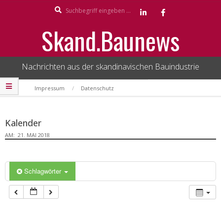
Search
Skip
to
Skand.Baunews
content
Nachrichten aus der skandinavischen Bauindustrie
Secondary
Impressum
Datenschutz
Navigation
Menu
Kalender
AM:
21. MAI 2018
Schlagwörter