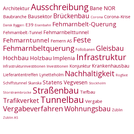
Ausschreibung
Bane NOR
Architektur
Brückenbau
Bausektor
Corona-Krise
Baubranche
Corona
Fehmarnbelt-Querung
E39
Eisenbahn
Dansk Byggeri
Fehmarnbelttunnel
Fehmarnbelt-Tunnel
Feste
Fehmarntunnel
Femern AS
Fehmarnbeltquerung
Gleisbau
Follobanen
Infrastruktur
Hochbau
Holzbau
Implenia
Krankenhausbau
Konjunktur
Infrastrukturinvestitionen
Investitionen
Nachhaltigkeit
Lieferantentreffen
Lynetteholm
Rogfast
Statens Vegvesen
Schiffstunnel
Skanska
Stockholm
Straßenbau
Tiefbau
Storstrømbrücke
Tunnelbau
Trafikverket
Vergabe
Vergabeverfahren
Wohnungsbau
Züblin
Züblin AS