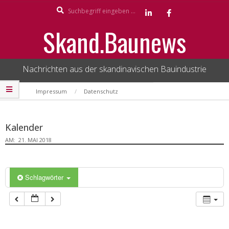
Search
Skip
to
Skand.Baunews
content
Nachrichten aus der skandinavischen Bauindustrie
Secondary
Impressum
Datenschutz
Navigation
Menu
Kalender
AM:
21. MAI 2018
Schlagwörter