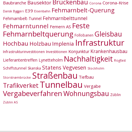
Brückenbau
Bausektor
Corona-Krise
Baubranche
Corona
Fehmarnbelt-Querung
E39
Eisenbahn
Dansk Byggeri
Fehmarnbelttunnel
Fehmarnbelt-Tunnel
Feste
Fehmarntunnel
Femern AS
Fehmarnbeltquerung
Gleisbau
Follobanen
Infrastruktur
Hochbau
Holzbau
Implenia
Krankenhausbau
Konjunktur
Infrastrukturinvestitionen
Investitionen
Nachhaltigkeit
Lieferantentreffen
Lynetteholm
Rogfast
Statens Vegvesen
Schiffstunnel
Skanska
Stockholm
Straßenbau
Tiefbau
Storstrømbrücke
Tunnelbau
Trafikverket
Vergabe
Vergabeverfahren
Wohnungsbau
Züblin
Züblin AS