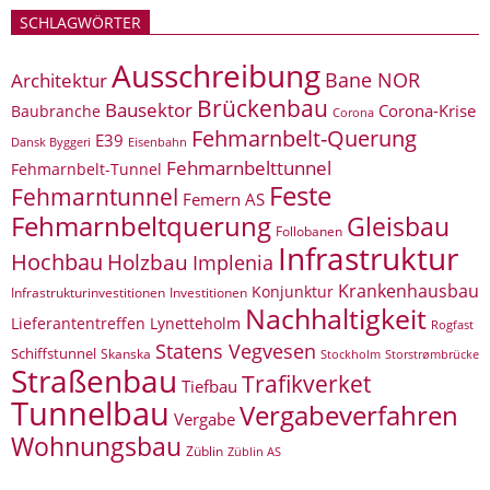
SCHLAGWÖRTER
Ausschreibung
Bane NOR
Architektur
Brückenbau
Bausektor
Corona-Krise
Baubranche
Corona
Fehmarnbelt-Querung
E39
Eisenbahn
Dansk Byggeri
Fehmarnbelttunnel
Fehmarnbelt-Tunnel
Feste
Fehmarntunnel
Femern AS
Fehmarnbeltquerung
Gleisbau
Follobanen
Infrastruktur
Hochbau
Holzbau
Implenia
Krankenhausbau
Konjunktur
Infrastrukturinvestitionen
Investitionen
Nachhaltigkeit
Lieferantentreffen
Lynetteholm
Rogfast
Statens Vegvesen
Schiffstunnel
Skanska
Storstrømbrücke
Stockholm
Straßenbau
Trafikverket
Tiefbau
Tunnelbau
Vergabeverfahren
Vergabe
Wohnungsbau
Züblin
Züblin AS