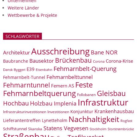
Unternehmen
Weitere Länder
Wettbewerbe & Projekte
SCHLAGWÖRTER
Ausschreibung
Bane NOR
Architektur
Brückenbau
Bausektor
Corona-Krise
Baubranche
Corona
Fehmarnbelt-Querung
E39
Eisenbahn
Dansk Byggeri
Fehmarnbelttunnel
Fehmarnbelt-Tunnel
Feste
Fehmarntunnel
Femern AS
Fehmarnbeltquerung
Gleisbau
Follobanen
Infrastruktur
Hochbau
Holzbau
Implenia
Krankenhausbau
Konjunktur
Infrastrukturinvestitionen
Investitionen
Nachhaltigkeit
Lieferantentreffen
Lynetteholm
Rogfast
Statens Vegvesen
Schiffstunnel
Skanska
Storstrømbrücke
Stockholm
Straßenbau