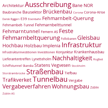
Ausschreibung
Bane NOR
Architektur
Brückenbau
Bausektor
Corona-Krise
Baubranche
Corona
Fehmarnbelt-Querung
E39
Eisenbahn
Dansk Byggeri
Fehmarnbelttunnel
Fehmarnbelt-Tunnel
Feste
Fehmarntunnel
Femern AS
Fehmarnbeltquerung
Gleisbau
Follobanen
Infrastruktur
Hochbau
Holzbau
Implenia
Krankenhausbau
Konjunktur
Infrastrukturinvestitionen
Investitionen
Nachhaltigkeit
Lieferantentreffen
Lynetteholm
Rogfast
Statens Vegvesen
Schiffstunnel
Skanska
Stockholm
Straßenbau
Tiefbau
Storstrømbrücke
Tunnelbau
Trafikverket
Vergabe
Vergabeverfahren
Wohnungsbau
Züblin
Züblin AS