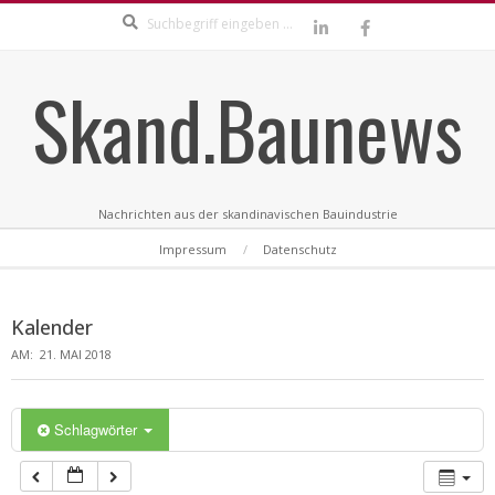
Search
Skip
to
content
Skand.Baunews
Nachrichten aus der skandinavischen Bauindustrie
Secondary
Impressum
Datenschutz
Navigation
Menu
Kalender
AM:
21. MAI 2018
Schlagwörter