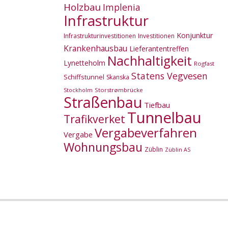
Holzbau
Implenia
Infrastruktur
Konjunktur
Infrastrukturinvestitionen
Investitionen
Krankenhausbau
Lieferantentreffen
Nachhaltigkeit
Lynetteholm
Rogfast
Statens Vegvesen
Schiffstunnel
Skanska
Storstrømbrücke
Stockholm
Straßenbau
Tiefbau
Tunnelbau
Trafikverket
Vergabeverfahren
Vergabe
Wohnungsbau
Züblin
Züblin AS