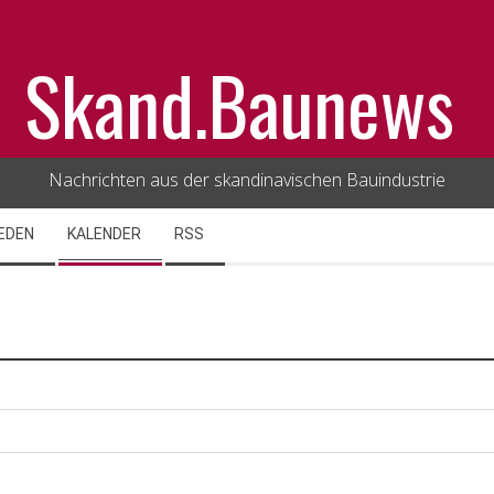
Skand.Baunews
Nachrichten aus der skandinavischen Bauindustrie
EDEN
KALENDER
RSS