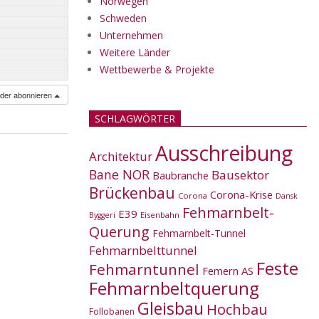
Norwegen
Schweden
Unternehmen
Weitere Länder
Wettbewerbe & Projekte
nder abonnieren
SCHLAGWÖRTER
Ausschreibung
Architektur
Bane NOR
Bausektor
Baubranche
Brückenbau
Corona-Krise
Corona
Dansk
Fehmarnbelt-
E39
Eisenbahn
Byggeri
Querung
Fehmarnbelt-Tunnel
Fehmarnbelttunnel
Feste
Fehmarntunnel
Femern AS
Fehmarnbeltquerung
Gleisbau
Hochbau
Follobanen