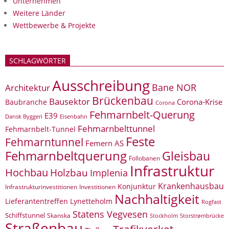
Unternehmen
Weitere Länder
Wettbewerbe & Projekte
SCHLAGWÖRTER
Ausschreibung
Bane NOR
Architektur
Brückenbau
Bausektor
Corona-Krise
Baubranche
Corona
Fehmarnbelt-Querung
E39
Eisenbahn
Dansk Byggeri
Fehmarnbelttunnel
Fehmarnbelt-Tunnel
Feste
Fehmarntunnel
Femern AS
Fehmarnbeltquerung
Gleisbau
Follobanen
Infrastruktur
Hochbau
Holzbau
Implenia
Krankenhausbau
Konjunktur
Infrastrukturinvestitionen
Investitionen
Nachhaltigkeit
Lieferantentreffen
Lynetteholm
Rogfast
Statens Vegvesen
Schiffstunnel
Skanska
Storstrømbrücke
Stockholm
Straßenbau