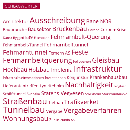
SCHLAGWÖRTER
Ausschreibung
Bane NOR
Architektur
Brückenbau
Bausektor
Corona-Krise
Baubranche
Corona
Fehmarnbelt-Querung
E39
Eisenbahn
Dansk Byggeri
Fehmarnbelttunnel
Fehmarnbelt-Tunnel
Feste
Fehmarntunnel
Femern AS
Fehmarnbeltquerung
Gleisbau
Follobanen
Infrastruktur
Hochbau
Holzbau
Implenia
Krankenhausbau
Konjunktur
Infrastrukturinvestitionen
Investitionen
Nachhaltigkeit
Lieferantentreffen
Lynetteholm
Rogfast
Statens Vegvesen
Schiffstunnel
Skanska
Storstrømbrücke
Stockholm
Straßenbau
Trafikverket
Tiefbau
Tunnelbau
Vergabeverfahren
Vergabe
Wohnungsbau
Züblin
Züblin AS