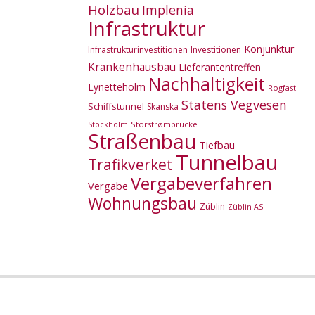
Holzbau
Implenia
Infrastruktur
Konjunktur
Infrastrukturinvestitionen
Investitionen
Krankenhausbau
Lieferantentreffen
Nachhaltigkeit
Lynetteholm
Rogfast
Statens Vegvesen
Schiffstunnel
Skanska
Storstrømbrücke
Stockholm
Straßenbau
Tiefbau
Tunnelbau
Trafikverket
Vergabeverfahren
Vergabe
Wohnungsbau
Züblin
Züblin AS