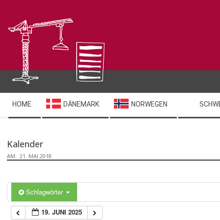
Skip
0:00
to
content
1:00
2:00
Secondary
3:00
HOME
DÄNEMARK
NORWEGEN
SCHW
Navigation
Menu
4:00
Kalender
AM:
21. MAI 2018
5:00
6:00
Schlagwörter
19. JUNI 2025
7:00