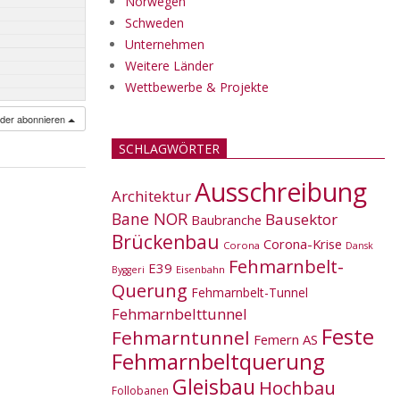
Norwegen
Schweden
Unternehmen
Weitere Länder
Wettbewerbe & Projekte
nder abonnieren
SCHLAGWÖRTER
Ausschreibung
Architektur
Bane NOR
Bausektor
Baubranche
Brückenbau
Corona-Krise
Corona
Dansk
Fehmarnbelt-
E39
Eisenbahn
Byggeri
Querung
Fehmarnbelt-Tunnel
Fehmarnbelttunnel
Feste
Fehmarntunnel
Femern AS
Fehmarnbeltquerung
Gleisbau
Hochbau
Follobanen