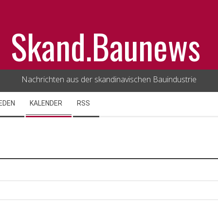
Skand.Baunews
Nachrichten aus der skandinavischen Bauindustrie
EDEN
KALENDER
RSS