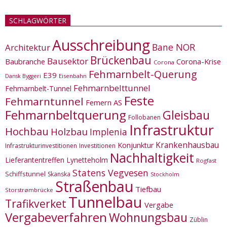
SCHLAGWÖRTER
Ausschreibung
Bane NOR
Architektur
Brückenbau
Bausektor
Corona-Krise
Baubranche
Corona
Fehmarnbelt-Querung
E39
Eisenbahn
Dansk Byggeri
Fehmarnbelttunnel
Fehmarnbelt-Tunnel
Feste
Fehmarntunnel
Femern AS
Fehmarnbeltquerung
Gleisbau
Follobanen
Infrastruktur
Hochbau
Holzbau
Implenia
Krankenhausbau
Konjunktur
Infrastrukturinvestitionen
Investitionen
Nachhaltigkeit
Lieferantentreffen
Lynetteholm
Rogfast
Statens Vegvesen
Schiffstunnel
Skanska
Stockholm
Straßenbau
Tiefbau
Storstrømbrücke
Tunnelbau
Trafikverket
Vergabe
Vergabeverfahren
Wohnungsbau
Züblin