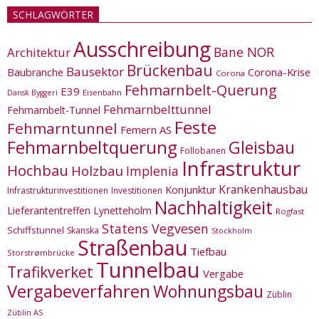
SCHLAGWÖRTER
Ausschreibung
Bane NOR
Architektur
Brückenbau
Bausektor
Corona-Krise
Baubranche
Corona
Fehmarnbelt-Querung
E39
Eisenbahn
Dansk Byggeri
Fehmarnbelttunnel
Fehmarnbelt-Tunnel
Feste
Fehmarntunnel
Femern AS
Fehmarnbeltquerung
Gleisbau
Follobanen
Infrastruktur
Hochbau
Holzbau
Implenia
Krankenhausbau
Konjunktur
Infrastrukturinvestitionen
Investitionen
Nachhaltigkeit
Lieferantentreffen
Lynetteholm
Rogfast
Statens Vegvesen
Schiffstunnel
Skanska
Stockholm
Straßenbau
Tiefbau
Storstrømbrücke
Tunnelbau
Trafikverket
Vergabe
Vergabeverfahren
Wohnungsbau
Züblin
Züblin AS