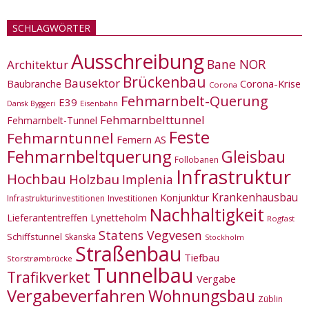
SCHLAGWÖRTER
Ausschreibung
Bane NOR
Architektur
Brückenbau
Bausektor
Corona-Krise
Baubranche
Corona
Fehmarnbelt-Querung
E39
Eisenbahn
Dansk Byggeri
Fehmarnbelttunnel
Fehmarnbelt-Tunnel
Feste
Fehmarntunnel
Femern AS
Fehmarnbeltquerung
Gleisbau
Follobanen
Infrastruktur
Hochbau
Holzbau
Implenia
Krankenhausbau
Konjunktur
Infrastrukturinvestitionen
Investitionen
Nachhaltigkeit
Lieferantentreffen
Lynetteholm
Rogfast
Statens Vegvesen
Schiffstunnel
Skanska
Stockholm
Straßenbau
Tiefbau
Storstrømbrücke
Tunnelbau
Trafikverket
Vergabe
Vergabeverfahren
Wohnungsbau
Züblin