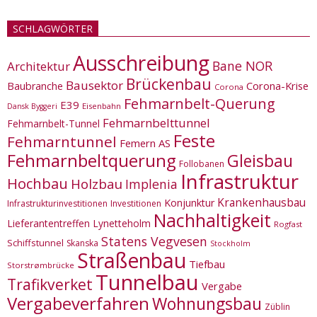
SCHLAGWÖRTER
Ausschreibung
Bane NOR
Architektur
Brückenbau
Bausektor
Corona-Krise
Baubranche
Corona
Fehmarnbelt-Querung
E39
Eisenbahn
Dansk Byggeri
Fehmarnbelttunnel
Fehmarnbelt-Tunnel
Feste
Fehmarntunnel
Femern AS
Fehmarnbeltquerung
Gleisbau
Follobanen
Infrastruktur
Hochbau
Holzbau
Implenia
Krankenhausbau
Konjunktur
Infrastrukturinvestitionen
Investitionen
Nachhaltigkeit
Lieferantentreffen
Lynetteholm
Rogfast
Statens Vegvesen
Schiffstunnel
Skanska
Stockholm
Straßenbau
Tiefbau
Storstrømbrücke
Tunnelbau
Trafikverket
Vergabe
Vergabeverfahren
Wohnungsbau
Züblin