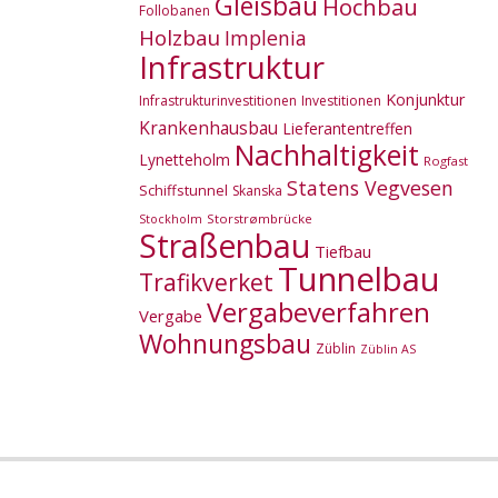
Gleisbau
Hochbau
Follobanen
Holzbau
Implenia
Infrastruktur
Konjunktur
Infrastrukturinvestitionen
Investitionen
Krankenhausbau
Lieferantentreffen
Nachhaltigkeit
Lynetteholm
Rogfast
Statens Vegvesen
Schiffstunnel
Skanska
Storstrømbrücke
Stockholm
Straßenbau
Tiefbau
Tunnelbau
Trafikverket
Vergabeverfahren
Vergabe
Wohnungsbau
Züblin
Züblin AS