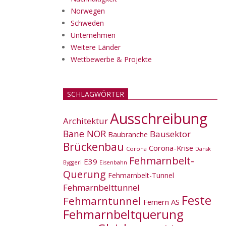
Norwegen
Schweden
Unternehmen
Weitere Länder
Wettbewerbe & Projekte
SCHLAGWÖRTER
Ausschreibung
Architektur
Bane NOR
Bausektor
Baubranche
Brückenbau
Corona-Krise
Corona
Dansk
Fehmarnbelt-
E39
Eisenbahn
Byggeri
Querung
Fehmarnbelt-Tunnel
Fehmarnbelttunnel
Feste
Fehmarntunnel
Femern AS
Fehmarnbeltquerung