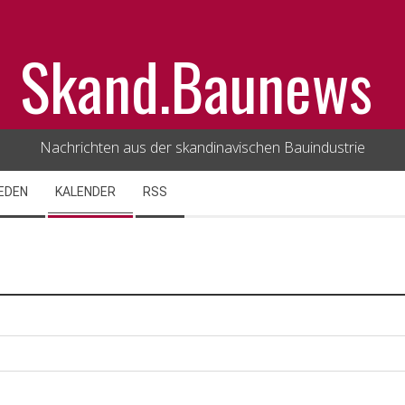
Skand.Baunews
Nachrichten aus der skandinavischen Bauindustrie
EDEN
KALENDER
RSS