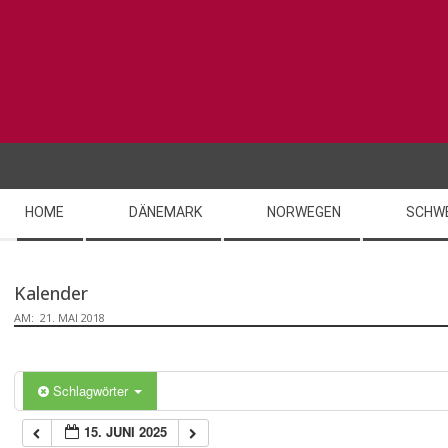
Skip
to
content
Secondary
HOME
DÄNEMARK
NORWEGEN
SCHW
Navigation
Menu
Kalender
AM:
21. MAI 2018
Schlagwörter
15. JUNI 2025