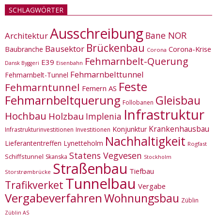
SCHLAGWÖRTER
Ausschreibung
Bane NOR
Architektur
Brückenbau
Bausektor
Corona-Krise
Baubranche
Corona
Fehmarnbelt-Querung
E39
Eisenbahn
Dansk Byggeri
Fehmarnbelttunnel
Fehmarnbelt-Tunnel
Feste
Fehmarntunnel
Femern AS
Fehmarnbeltquerung
Gleisbau
Follobanen
Infrastruktur
Hochbau
Holzbau
Implenia
Krankenhausbau
Konjunktur
Infrastrukturinvestitionen
Investitionen
Nachhaltigkeit
Lieferantentreffen
Lynetteholm
Rogfast
Statens Vegvesen
Schiffstunnel
Skanska
Stockholm
Straßenbau
Tiefbau
Storstrømbrücke
Tunnelbau
Trafikverket
Vergabe
Vergabeverfahren
Wohnungsbau
Züblin
Züblin AS