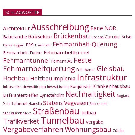
SCHLAGWÖRTER
Ausschreibung
Bane NOR
Architektur
Brückenbau
Bausektor
Corona-Krise
Baubranche
Corona
Fehmarnbelt-Querung
E39
Eisenbahn
Dansk Byggeri
Fehmarnbelttunnel
Fehmarnbelt-Tunnel
Feste
Fehmarntunnel
Femern AS
Fehmarnbeltquerung
Gleisbau
Follobanen
Infrastruktur
Hochbau
Holzbau
Implenia
Krankenhausbau
Konjunktur
Infrastrukturinvestitionen
Investitionen
Nachhaltigkeit
Lieferantentreffen
Lynetteholm
Rogfast
Statens Vegvesen
Schiffstunnel
Skanska
Stockholm
Straßenbau
Tiefbau
Storstrømbrücke
Tunnelbau
Trafikverket
Vergabe
Vergabeverfahren
Wohnungsbau
Züblin