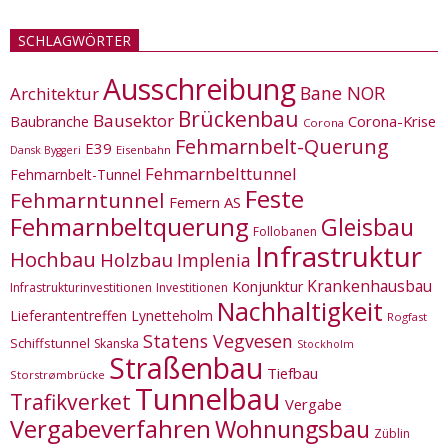
SCHLAGWÖRTER
Ausschreibung
Bane NOR
Architektur
Brückenbau
Bausektor
Corona-Krise
Baubranche
Corona
Fehmarnbelt-Querung
E39
Eisenbahn
Dansk Byggeri
Fehmarnbelttunnel
Fehmarnbelt-Tunnel
Feste
Fehmarntunnel
Femern AS
Fehmarnbeltquerung
Gleisbau
Follobanen
Infrastruktur
Hochbau
Holzbau
Implenia
Krankenhausbau
Konjunktur
Infrastrukturinvestitionen
Investitionen
Nachhaltigkeit
Lieferantentreffen
Lynetteholm
Rogfast
Statens Vegvesen
Schiffstunnel
Skanska
Stockholm
Straßenbau
Tiefbau
Storstrømbrücke
Tunnelbau
Trafikverket
Vergabe
Vergabeverfahren
Wohnungsbau
Züblin