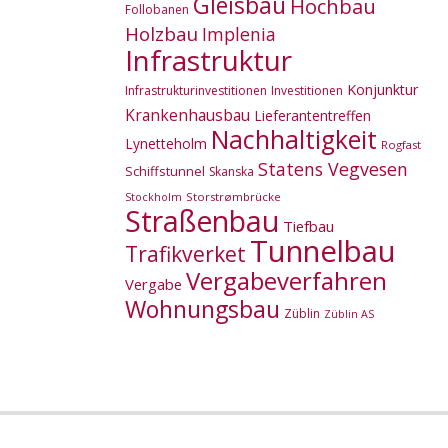
Gleisbau
Hochbau
Follobanen
Holzbau
Implenia
Infrastruktur
Konjunktur
Infrastrukturinvestitionen
Investitionen
Krankenhausbau
Lieferantentreffen
Nachhaltigkeit
Lynetteholm
Rogfast
Statens Vegvesen
Schiffstunnel
Skanska
Storstrømbrücke
Stockholm
Straßenbau
Tiefbau
Tunnelbau
Trafikverket
Vergabeverfahren
Vergabe
Wohnungsbau
Züblin
Züblin AS