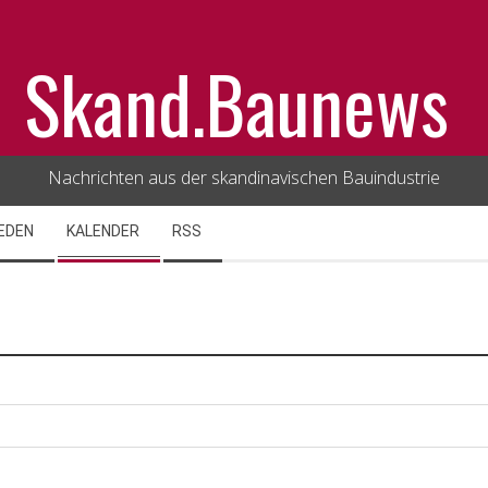
Skand.Baunews
Nachrichten aus der skandinavischen Bauindustrie
EDEN
KALENDER
RSS