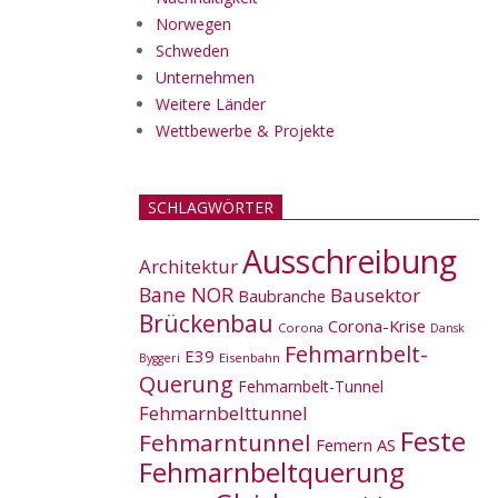
Norwegen
Schweden
Unternehmen
Weitere Länder
Wettbewerbe & Projekte
SCHLAGWÖRTER
Ausschreibung
Architektur
Bane NOR
Bausektor
Baubranche
Brückenbau
Corona-Krise
Corona
Dansk
Fehmarnbelt-
E39
Eisenbahn
Byggeri
Querung
Fehmarnbelt-Tunnel
Fehmarnbelttunnel
Feste
Fehmarntunnel
Femern AS
Fehmarnbeltquerung