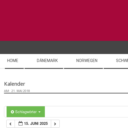
Skip
to
content
Secondary
HOME
DÄNEMARK
NORWEGEN
SCHW
Navigation
Menu
Kalender
AM:
21. MAI 2018
Schlagwörter
15. JUNI 2025