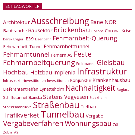
SCHLAGWÖRTER
Ausschreibung
Bane NOR
Architektur
Brückenbau
Bausektor
Corona-Krise
Baubranche
Corona
Fehmarnbelt-Querung
E39
Eisenbahn
Dansk Byggeri
Fehmarnbelttunnel
Fehmarnbelt-Tunnel
Feste
Fehmarntunnel
Femern AS
Fehmarnbeltquerung
Gleisbau
Follobanen
Infrastruktur
Hochbau
Holzbau
Implenia
Krankenhausbau
Konjunktur
Infrastrukturinvestitionen
Investitionen
Nachhaltigkeit
Lieferantentreffen
Lynetteholm
Rogfast
Statens Vegvesen
Schiffstunnel
Skanska
Stockholm
Straßenbau
Tiefbau
Storstrømbrücke
Tunnelbau
Trafikverket
Vergabe
Vergabeverfahren
Wohnungsbau
Züblin
Züblin AS