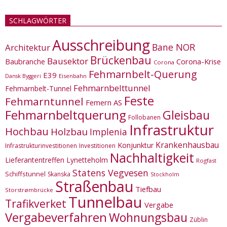
SCHLAGWÖRTER
Ausschreibung
Bane NOR
Architektur
Brückenbau
Bausektor
Corona-Krise
Baubranche
Corona
Fehmarnbelt-Querung
E39
Eisenbahn
Dansk Byggeri
Fehmarnbelttunnel
Fehmarnbelt-Tunnel
Feste
Fehmarntunnel
Femern AS
Fehmarnbeltquerung
Gleisbau
Follobanen
Infrastruktur
Hochbau
Holzbau
Implenia
Krankenhausbau
Konjunktur
Infrastrukturinvestitionen
Investitionen
Nachhaltigkeit
Lieferantentreffen
Lynetteholm
Rogfast
Statens Vegvesen
Schiffstunnel
Skanska
Stockholm
Straßenbau
Tiefbau
Storstrømbrücke
Tunnelbau
Trafikverket
Vergabe
Vergabeverfahren
Wohnungsbau
Züblin