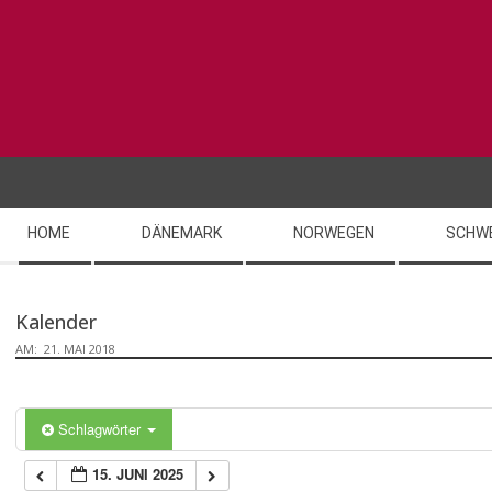
Skip
to
content
Secondary
HOME
DÄNEMARK
NORWEGEN
SCHW
Navigation
Menu
Kalender
AM:
21. MAI 2018
Schlagwörter
15. JUNI 2025