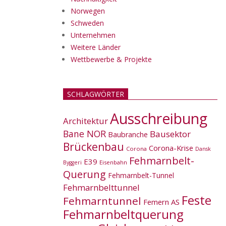
Norwegen
Schweden
Unternehmen
Weitere Länder
Wettbewerbe & Projekte
SCHLAGWÖRTER
Ausschreibung
Architektur
Bane NOR
Bausektor
Baubranche
Brückenbau
Corona-Krise
Corona
Dansk
Fehmarnbelt-
E39
Eisenbahn
Byggeri
Querung
Fehmarnbelt-Tunnel
Fehmarnbelttunnel
Feste
Fehmarntunnel
Femern AS
Fehmarnbeltquerung