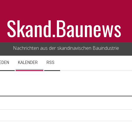
Skand.Baunews
Nachrichten aus der skandinavischen Bauindustrie
EDEN
KALENDER
RSS