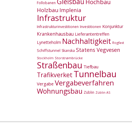
Gleisbau
Hochbau
Follobanen
Holzbau
Implenia
Infrastruktur
Konjunktur
Infrastrukturinvestitionen
Investitionen
Krankenhausbau
Lieferantentreffen
Nachhaltigkeit
Lynetteholm
Rogfast
Statens Vegvesen
Schiffstunnel
Skanska
Storstrømbrücke
Stockholm
Straßenbau
Tiefbau
Tunnelbau
Trafikverket
Vergabeverfahren
Vergabe
Wohnungsbau
Züblin
Züblin AS