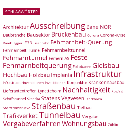
SCHLAGWÖRTER
Ausschreibung
Bane NOR
Architektur
Brückenbau
Bausektor
Corona-Krise
Baubranche
Corona
Fehmarnbelt-Querung
E39
Eisenbahn
Dansk Byggeri
Fehmarnbelttunnel
Fehmarnbelt-Tunnel
Feste
Fehmarntunnel
Femern AS
Fehmarnbeltquerung
Gleisbau
Follobanen
Infrastruktur
Hochbau
Holzbau
Implenia
Krankenhausbau
Konjunktur
Infrastrukturinvestitionen
Investitionen
Nachhaltigkeit
Lieferantentreffen
Lynetteholm
Rogfast
Statens Vegvesen
Schiffstunnel
Skanska
Stockholm
Straßenbau
Tiefbau
Storstrømbrücke
Tunnelbau
Trafikverket
Vergabe
Vergabeverfahren
Wohnungsbau
Züblin