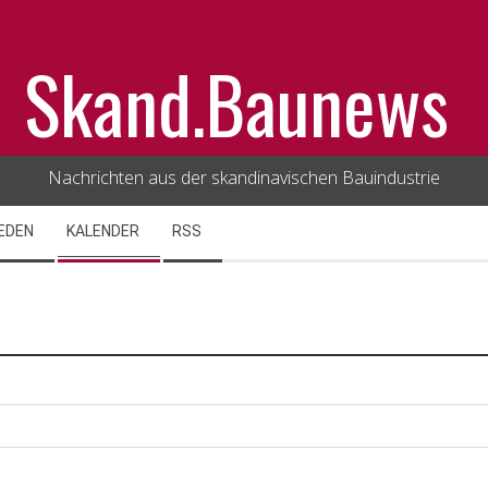
Skand.Baunews
Nachrichten aus der skandinavischen Bauindustrie
EDEN
KALENDER
RSS