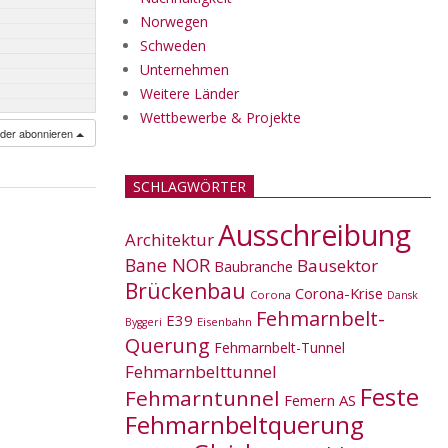
Norwegen
Schweden
Unternehmen
Weitere Länder
Wettbewerbe & Projekte
nder abonnieren
SCHLAGWÖRTER
Ausschreibung
Architektur
Bane NOR
Bausektor
Baubranche
Brückenbau
Corona-Krise
Corona
Dansk
Fehmarnbelt-
E39
Eisenbahn
Byggeri
Querung
Fehmarnbelt-Tunnel
Fehmarnbelttunnel
Feste
Fehmarntunnel
Femern AS
Fehmarnbeltquerung