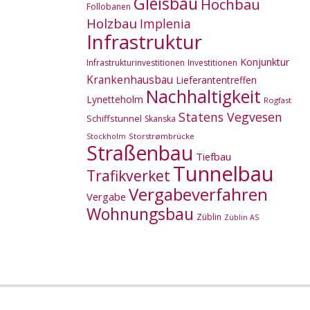
Gleisbau
Hochbau
Follobanen
Holzbau
Implenia
Infrastruktur
Konjunktur
Infrastrukturinvestitionen
Investitionen
Krankenhausbau
Lieferantentreffen
Nachhaltigkeit
Lynetteholm
Rogfast
Statens Vegvesen
Schiffstunnel
Skanska
Storstrømbrücke
Stockholm
Straßenbau
Tiefbau
Tunnelbau
Trafikverket
Vergabeverfahren
Vergabe
Wohnungsbau
Züblin
Züblin AS