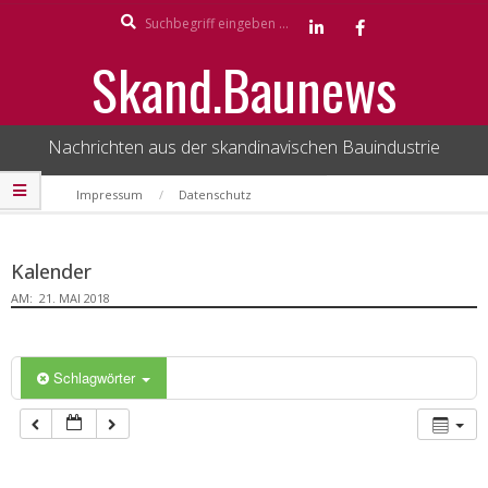
Search
Skip
to
Skand.Baunews
content
Nachrichten aus der skandinavischen Bauindustrie
Secondary
Impressum
Datenschutz
Navigation
Menu
Kalender
AM:
21. MAI 2018
Schlagwörter