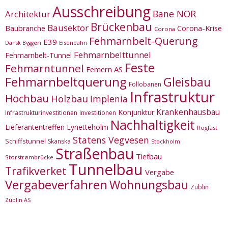
Ausschreibung
Bane NOR
Architektur
Brückenbau
Bausektor
Corona-Krise
Baubranche
Corona
Fehmarnbelt-Querung
E39
Eisenbahn
Dansk Byggeri
Fehmarnbelttunnel
Fehmarnbelt-Tunnel
Feste
Fehmarntunnel
Femern AS
Fehmarnbeltquerung
Gleisbau
Follobanen
Infrastruktur
Hochbau
Holzbau
Implenia
Krankenhausbau
Konjunktur
Infrastrukturinvestitionen
Investitionen
Nachhaltigkeit
Lieferantentreffen
Lynetteholm
Rogfast
Statens Vegvesen
Schiffstunnel
Skanska
Stockholm
Straßenbau
Tiefbau
Storstrømbrücke
Tunnelbau
Trafikverket
Vergabe
Vergabeverfahren
Wohnungsbau
Züblin
Züblin AS