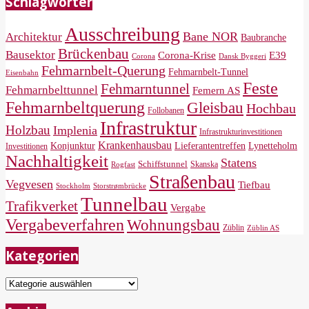
Schlagwörter
Ausschreibung
Bane NOR
Architektur
Baubranche
Brückenbau
Bausektor
Corona-Krise
E39
Corona
Dansk Byggeri
Fehmarnbelt-Querung
Fehmarnbelt-Tunnel
Eisenbahn
Feste
Fehmarntunnel
Fehmarnbelttunnel
Femern AS
Fehmarnbeltquerung
Gleisbau
Hochbau
Follobanen
Infrastruktur
Holzbau
Implenia
Infrastrukturinvestitionen
Krankenhausbau
Konjunktur
Lieferantentreffen
Lynetteholm
Investitionen
Nachhaltigkeit
Statens
Schiffstunnel
Skanska
Rogfast
Straßenbau
Vegvesen
Tiefbau
Storstrømbrücke
Stockholm
Tunnelbau
Trafikverket
Vergabe
Vergabeverfahren
Wohnungsbau
Züblin
Züblin AS
Kategorien
Kategorien