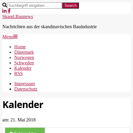
Skip
Search
to
content
Skand.Baunews
Nachrichten aus der skandinavischen Bauindustrie
Secondary
Menu
Navigation
Home
Menu
Dänemark
Norwegen
Schweden
Kalender
RSS
Impressum
Datenschutz
Kalender
am:
21. Mai 2018