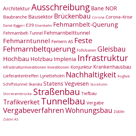
Ausschreibung
Bane NOR
Architektur
Brückenbau
Bausektor
Corona-Krise
Baubranche
Corona
Fehmarnbelt-Querung
E39
Eisenbahn
Dansk Byggeri
Fehmarnbelttunnel
Fehmarnbelt-Tunnel
Feste
Fehmarntunnel
Femern AS
Fehmarnbeltquerung
Gleisbau
Follobanen
Infrastruktur
Hochbau
Holzbau
Implenia
Krankenhausbau
Konjunktur
Infrastrukturinvestitionen
Investitionen
Nachhaltigkeit
Lieferantentreffen
Lynetteholm
Rogfast
Statens Vegvesen
Schiffstunnel
Skanska
Stockholm
Straßenbau
Tiefbau
Storstrømbrücke
Tunnelbau
Trafikverket
Vergabe
Vergabeverfahren
Wohnungsbau
Züblin
Züblin AS