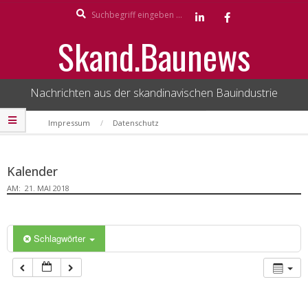
Search
Skip
to
Skand.Baunews
content
Nachrichten aus der skandinavischen Bauindustrie
Secondary
Impressum
Datenschutz
Navigation
Menu
Kalender
AM:
21. MAI 2018
Schlagwörter