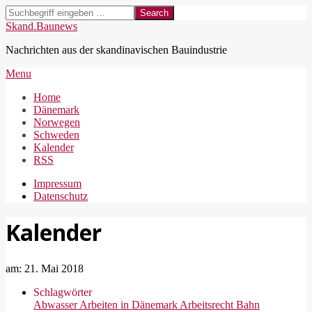
Skip
Search
to
Skand.Baunews
content
Nachrichten aus der skandinavischen Bauindustrie
Secondary
Menu
Navigation
Home
Menu
Dänemark
Norwegen
Schweden
Kalender
RSS
Impressum
Datenschutz
Kalender
am:
21. Mai 2018
Schlagwörter
Abwasser
Arbeiten in Dänemark
Arbeitsrecht
Bahn