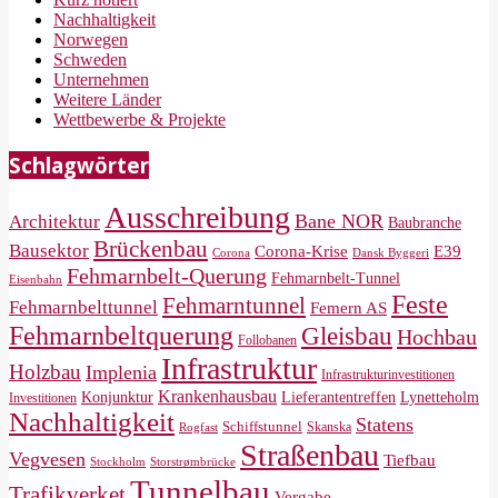
Nachhaltigkeit
Norwegen
Schweden
Unternehmen
Weitere Länder
Wettbewerbe & Projekte
Schlagwörter
Ausschreibung
Bane NOR
Architektur
Baubranche
Brückenbau
Bausektor
Corona-Krise
E39
Corona
Dansk Byggeri
Fehmarnbelt-Querung
Fehmarnbelt-Tunnel
Eisenbahn
Feste
Fehmarntunnel
Fehmarnbelttunnel
Femern AS
Fehmarnbeltquerung
Gleisbau
Hochbau
Follobanen
Infrastruktur
Holzbau
Implenia
Infrastrukturinvestitionen
Krankenhausbau
Konjunktur
Lieferantentreffen
Lynetteholm
Investitionen
Nachhaltigkeit
Statens
Schiffstunnel
Skanska
Rogfast
Straßenbau
Vegvesen
Tiefbau
Storstrømbrücke
Stockholm
Tunnelbau
Trafikverket
Vergabe