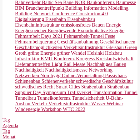
Bahnverkehr
Baltic Sea
Bane NOR
Baukonferenz
Baumesse
BIM
Branchentreffpunkt
Building Information Modelling
Building Network Conference
Construcion 4.0
Digitalisierung
Eisenbahn
Eisenbahnbau
Eisenbahninfrastruktur
emissionsfreies Bauen
Energie
Energiespeicher
Energiewende
Exportinitiative Energie
Fehmarnbelt Days 2021
Fehmarnbelt-Tunnel
Feste
Fehmarnbeltquerung
Geschäftsanbahnung
Geschäftschancen
Geschäftsmöglichkeiten Verkehrsinfrastruktur
Gleisbau
Green
Groth
grüne Energie
grüner Wandel
Helsinki
Holzbau
Infrastruktur
KMU
Konferenz
Kongress
Kreislaufwirtschaft
Lieferantentreffen
Light Rail
Messe
Nachhaltiges Bauen
Nachhaltigkeit
Nachhaltigkeitsmesse
Networking
Netzwerken
Nordbygg
Online-Veranstaltung
Passivhaus
Schienenbau
Schienenverkehr
schwedische Geschäftskultur
schwedisches Recht
Smart Cities
Straßenbahn
Straßenbau
Supplier Day
Symposium
Trafikverket
Transformation
Tunnel
Tunnelbau
Tunnelkonferenz
Tunnelsicherheit
U-Bahn-
Ausbau
Verkehr
Verkehrsinfrastruktur
Wasser
Webinar
Windenergie
Workshop
WTC 2022
Tag
Agenda
Tag
Monat