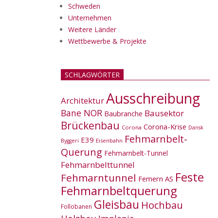
Schweden
Unternehmen
Weitere Länder
Wettbewerbe & Projekte
SCHLAGWÖRTER
Ausschreibung
Architektur
Bane NOR
Bausektor
Baubranche
Brückenbau
Corona-Krise
Corona
Dansk
Fehmarnbelt-
E39
Eisenbahn
Byggeri
Querung
Fehmarnbelt-Tunnel
Fehmarnbelttunnel
Feste
Fehmarntunnel
Femern AS
Fehmarnbeltquerung
Gleisbau
Hochbau
Follobanen