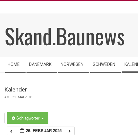
Skip
to
content
Skand.Baunews
Secondary
HOME
DÄNEMARK
NORWEGEN
SCHWEDEN
KALEN
Navigation
Menu
Kalender
AM:
21. MAI 2018
Schlagwörter
26. FEBRUAR 2025