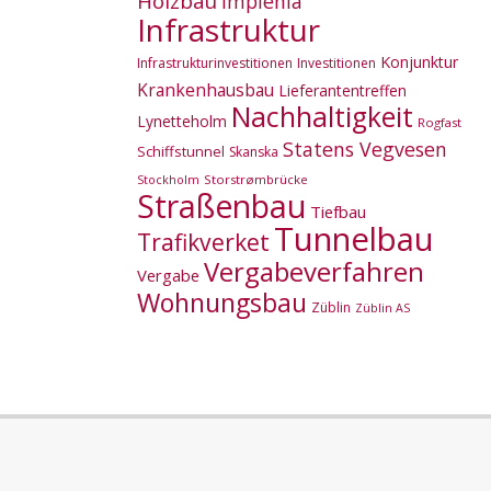
Holzbau
Implenia
Infrastruktur
Konjunktur
Infrastrukturinvestitionen
Investitionen
Krankenhausbau
Lieferantentreffen
Nachhaltigkeit
Lynetteholm
Rogfast
Statens Vegvesen
Schiffstunnel
Skanska
Storstrømbrücke
Stockholm
Straßenbau
Tiefbau
Tunnelbau
Trafikverket
Vergabeverfahren
Vergabe
Wohnungsbau
Züblin
Züblin AS