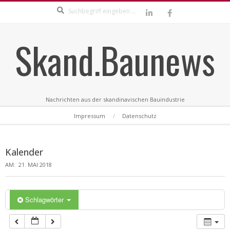
Search
Skip
to
content
Skand.Baunews
Nachrichten aus der skandinavischen Bauindustrie
Secondary
Impressum
Datenschutz
Navigation
Menu
Kalender
AM:
21. MAI 2018
Schlagwörter