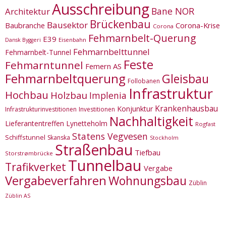
Ausschreibung
Bane NOR
Architektur
Brückenbau
Bausektor
Corona-Krise
Baubranche
Corona
Fehmarnbelt-Querung
E39
Eisenbahn
Dansk Byggeri
Fehmarnbelttunnel
Fehmarnbelt-Tunnel
Feste
Fehmarntunnel
Femern AS
Fehmarnbeltquerung
Gleisbau
Follobanen
Infrastruktur
Hochbau
Holzbau
Implenia
Krankenhausbau
Konjunktur
Infrastrukturinvestitionen
Investitionen
Nachhaltigkeit
Lieferantentreffen
Lynetteholm
Rogfast
Statens Vegvesen
Schiffstunnel
Skanska
Stockholm
Straßenbau
Tiefbau
Storstrømbrücke
Tunnelbau
Trafikverket
Vergabe
Vergabeverfahren
Wohnungsbau
Züblin
Züblin AS