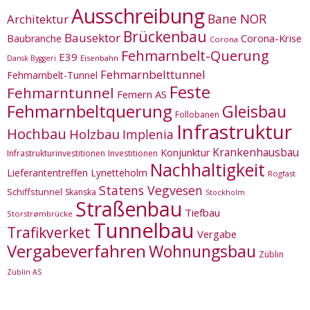
Ausschreibung
Bane NOR
Architektur
Brückenbau
Bausektor
Corona-Krise
Baubranche
Corona
Fehmarnbelt-Querung
E39
Eisenbahn
Dansk Byggeri
Fehmarnbelttunnel
Fehmarnbelt-Tunnel
Feste
Fehmarntunnel
Femern AS
Fehmarnbeltquerung
Gleisbau
Follobanen
Infrastruktur
Hochbau
Holzbau
Implenia
Krankenhausbau
Konjunktur
Infrastrukturinvestitionen
Investitionen
Nachhaltigkeit
Lieferantentreffen
Lynetteholm
Rogfast
Statens Vegvesen
Schiffstunnel
Skanska
Stockholm
Straßenbau
Tiefbau
Storstrømbrücke
Tunnelbau
Trafikverket
Vergabe
Vergabeverfahren
Wohnungsbau
Züblin
Züblin AS