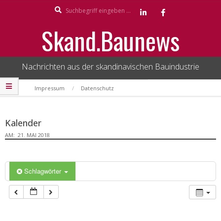
Search
Skip
to
Skand.Baunews
content
Nachrichten aus der skandinavischen Bauindustrie
Secondary
Impressum
Datenschutz
Navigation
Menu
Kalender
AM:
21. MAI 2018
Schlagwörter