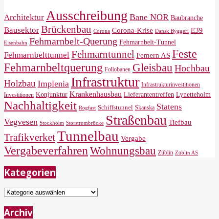
Ausschreibung
Bane NOR
Architektur
Baubranche
Brückenbau
Bausektor
Corona-Krise
E39
Corona
Dansk Byggeri
Fehmarnbelt-Querung
Fehmarnbelt-Tunnel
Eisenbahn
Feste
Fehmarntunnel
Fehmarnbelttunnel
Femern AS
Fehmarnbeltquerung
Gleisbau
Hochbau
Follobanen
Infrastruktur
Holzbau
Implenia
Infrastrukturinvestitionen
Krankenhausbau
Konjunktur
Lieferantentreffen
Lynetteholm
Investitionen
Nachhaltigkeit
Statens
Schiffstunnel
Skanska
Rogfast
Straßenbau
Vegvesen
Tiefbau
Storstrømbrücke
Stockholm
Tunnelbau
Trafikverket
Vergabe
Vergabeverfahren
Wohnungsbau
Züblin
Züblin AS
Kategorien
Kategorien
Archiv