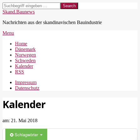
Skip
Search
to
Skand.Baunews
content
Nachrichten aus der skandinavischen Bauindustrie
Secondary
Menu
Navigation
Home
Menu
Dänemark
Norwegen
Schweden
Kalender
RSS
Impressum
Datenschutz
Kalender
am:
21. Mai 2018
Schlagwörter