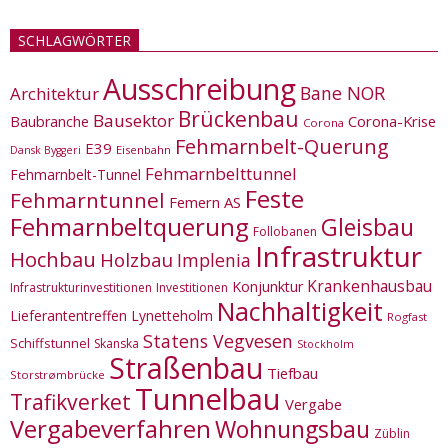
SCHLAGWÖRTER
Ausschreibung
Bane NOR
Architektur
Brückenbau
Bausektor
Corona-Krise
Baubranche
Corona
Fehmarnbelt-Querung
E39
Eisenbahn
Dansk Byggeri
Fehmarnbelttunnel
Fehmarnbelt-Tunnel
Feste
Fehmarntunnel
Femern AS
Fehmarnbeltquerung
Gleisbau
Follobanen
Infrastruktur
Hochbau
Holzbau
Implenia
Krankenhausbau
Konjunktur
Infrastrukturinvestitionen
Investitionen
Nachhaltigkeit
Lieferantentreffen
Lynetteholm
Rogfast
Statens Vegvesen
Schiffstunnel
Skanska
Stockholm
Straßenbau
Tiefbau
Storstrømbrücke
Tunnelbau
Trafikverket
Vergabe
Vergabeverfahren
Wohnungsbau
Züblin