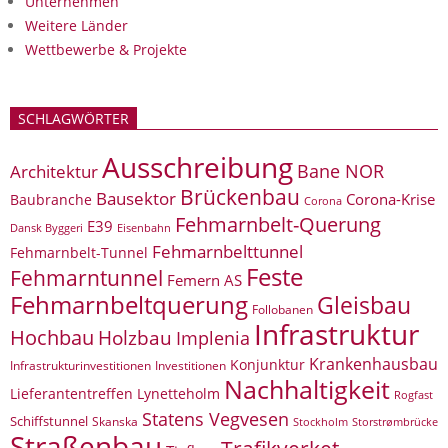
Unternehmen
Weitere Länder
Wettbewerbe & Projekte
SCHLAGWÖRTER
Ausschreibung
Bane NOR
Architektur
Brückenbau
Bausektor
Corona-Krise
Baubranche
Corona
Fehmarnbelt-Querung
E39
Eisenbahn
Dansk Byggeri
Fehmarnbelttunnel
Fehmarnbelt-Tunnel
Feste
Fehmarntunnel
Femern AS
Fehmarnbeltquerung
Gleisbau
Follobanen
Infrastruktur
Hochbau
Holzbau
Implenia
Krankenhausbau
Konjunktur
Infrastrukturinvestitionen
Investitionen
Nachhaltigkeit
Lieferantentreffen
Lynetteholm
Rogfast
Statens Vegvesen
Schiffstunnel
Skanska
Storstrømbrücke
Stockholm
Straßenbau