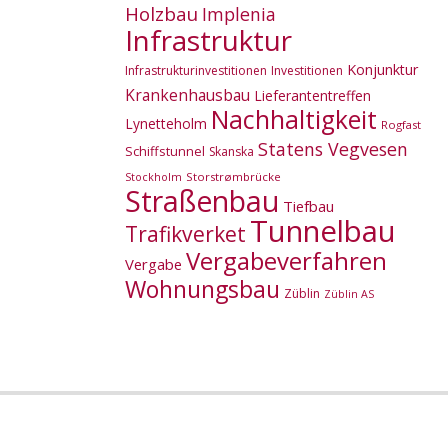
Holzbau
Implenia
Infrastruktur
Konjunktur
Infrastrukturinvestitionen
Investitionen
Krankenhausbau
Lieferantentreffen
Nachhaltigkeit
Lynetteholm
Rogfast
Statens Vegvesen
Schiffstunnel
Skanska
Storstrømbrücke
Stockholm
Straßenbau
Tiefbau
Tunnelbau
Trafikverket
Vergabeverfahren
Vergabe
Wohnungsbau
Züblin
Züblin AS