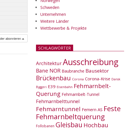
Norwegen
Schweden
Unternehmen
Weitere Länder
Wettbewerbe & Projekte
nder abonnieren
SCHLAGWÖRTER
Ausschreibung
Architektur
Bane NOR
Bausektor
Baubranche
Brückenbau
Corona-Krise
Corona
Dansk
Fehmarnbelt-
E39
Eisenbahn
Byggeri
Querung
Fehmarnbelt-Tunnel
Fehmarnbelttunnel
Feste
Fehmarntunnel
Femern AS
Fehmarnbeltquerung
Gleisbau
Hochbau
Follobanen