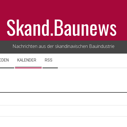
Skand.Baunews
Nachrichten aus der skandinavischen Bauindustrie
EDEN
KALENDER
RSS