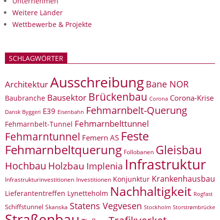
Unternehmen
Weitere Länder
Wettbewerbe & Projekte
SCHLAGWÖRTER
Ausschreibung
Bane NOR
Architektur
Brückenbau
Bausektor
Corona-Krise
Baubranche
Corona
Fehmarnbelt-Querung
E39
Eisenbahn
Dansk Byggeri
Fehmarnbelttunnel
Fehmarnbelt-Tunnel
Feste
Fehmarntunnel
Femern AS
Fehmarnbeltquerung
Gleisbau
Follobanen
Infrastruktur
Hochbau
Holzbau
Implenia
Krankenhausbau
Konjunktur
Infrastrukturinvestitionen
Investitionen
Nachhaltigkeit
Lieferantentreffen
Lynetteholm
Rogfast
Statens Vegvesen
Schiffstunnel
Skanska
Storstrømbrücke
Stockholm
Straßenbau