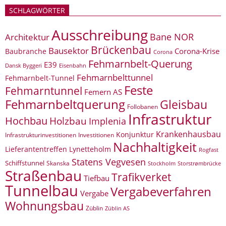
SCHLAGWÖRTER
Ausschreibung
Bane NOR
Architektur
Brückenbau
Bausektor
Corona-Krise
Baubranche
Corona
Fehmarnbelt-Querung
E39
Eisenbahn
Dansk Byggeri
Fehmarnbelttunnel
Fehmarnbelt-Tunnel
Feste
Fehmarntunnel
Femern AS
Fehmarnbeltquerung
Gleisbau
Follobanen
Infrastruktur
Hochbau
Holzbau
Implenia
Krankenhausbau
Konjunktur
Infrastrukturinvestitionen
Investitionen
Nachhaltigkeit
Lieferantentreffen
Lynetteholm
Rogfast
Statens Vegvesen
Schiffstunnel
Skanska
Storstrømbrücke
Stockholm
Straßenbau
Trafikverket
Tiefbau
Tunnelbau
Vergabeverfahren
Vergabe
Wohnungsbau
Züblin
Züblin AS