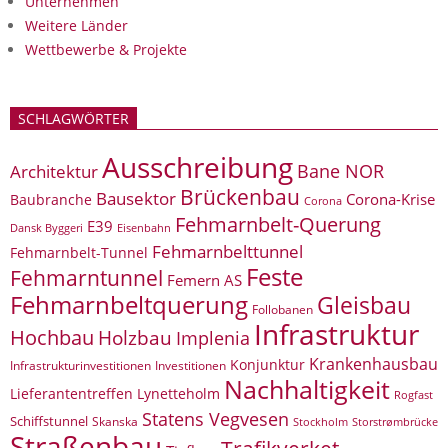
Unternehmen
Weitere Länder
Wettbewerbe & Projekte
SCHLAGWÖRTER
Ausschreibung
Bane NOR
Architektur
Brückenbau
Bausektor
Corona-Krise
Baubranche
Corona
Fehmarnbelt-Querung
E39
Eisenbahn
Dansk Byggeri
Fehmarnbelttunnel
Fehmarnbelt-Tunnel
Feste
Fehmarntunnel
Femern AS
Fehmarnbeltquerung
Gleisbau
Follobanen
Infrastruktur
Hochbau
Holzbau
Implenia
Krankenhausbau
Konjunktur
Infrastrukturinvestitionen
Investitionen
Nachhaltigkeit
Lieferantentreffen
Lynetteholm
Rogfast
Statens Vegvesen
Schiffstunnel
Skanska
Storstrømbrücke
Stockholm
Straßenbau