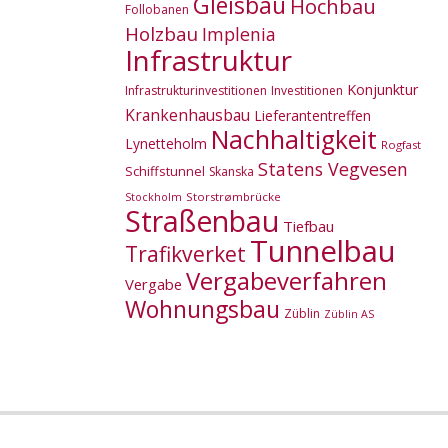
Gleisbau
Hochbau
Follobanen
Holzbau
Implenia
Infrastruktur
Konjunktur
Infrastrukturinvestitionen
Investitionen
Krankenhausbau
Lieferantentreffen
Nachhaltigkeit
Lynetteholm
Rogfast
Statens Vegvesen
Schiffstunnel
Skanska
Storstrømbrücke
Stockholm
Straßenbau
Tiefbau
Tunnelbau
Trafikverket
Vergabeverfahren
Vergabe
Wohnungsbau
Züblin
Züblin AS