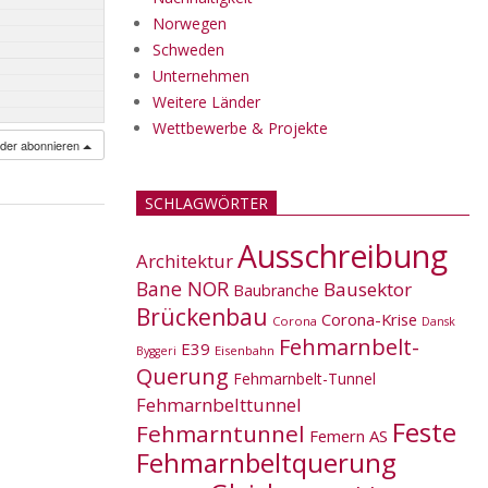
Norwegen
Schweden
Unternehmen
Weitere Länder
Wettbewerbe & Projekte
nder abonnieren
SCHLAGWÖRTER
Ausschreibung
Architektur
Bane NOR
Bausektor
Baubranche
Brückenbau
Corona-Krise
Corona
Dansk
Fehmarnbelt-
E39
Eisenbahn
Byggeri
Querung
Fehmarnbelt-Tunnel
Fehmarnbelttunnel
Feste
Fehmarntunnel
Femern AS
Fehmarnbeltquerung