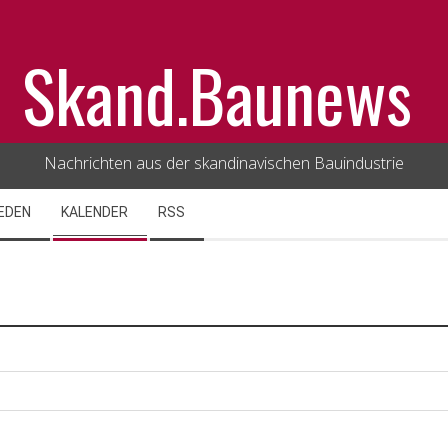
Skand.Baunews
Nachrichten aus der skandinavischen Bauindustrie
EDEN
KALENDER
RSS