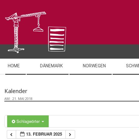
Skip
to
content
Secondary
HOME
DÄNEMARK
NORWEGEN
SCHW
Navigation
Menu
Kalender
AM:
21. MAI 2018
Schlagwörter
13. FEBRUAR 2025