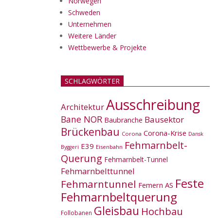
Norwegen
Schweden
Unternehmen
Weitere Länder
Wettbewerbe & Projekte
SCHLAGWÖRTER
Ausschreibung
Architektur
Bane NOR
Bausektor
Baubranche
Brückenbau
Corona-Krise
Corona
Dansk
Fehmarnbelt-
E39
Eisenbahn
Byggeri
Querung
Fehmarnbelt-Tunnel
Fehmarnbelttunnel
Feste
Fehmarntunnel
Femern AS
Fehmarnbeltquerung
Gleisbau
Hochbau
Follobanen