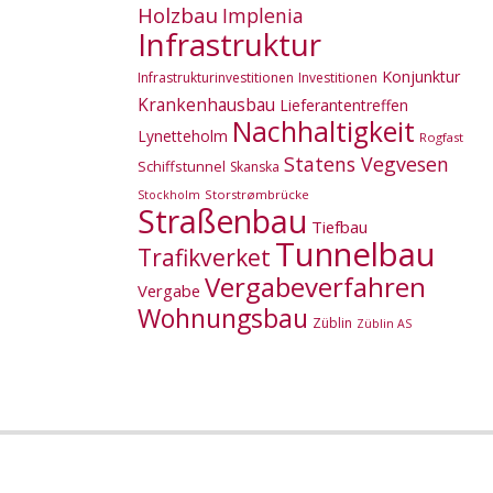
Holzbau
Implenia
Infrastruktur
Konjunktur
Infrastrukturinvestitionen
Investitionen
Krankenhausbau
Lieferantentreffen
Nachhaltigkeit
Lynetteholm
Rogfast
Statens Vegvesen
Schiffstunnel
Skanska
Storstrømbrücke
Stockholm
Straßenbau
Tiefbau
Tunnelbau
Trafikverket
Vergabeverfahren
Vergabe
Wohnungsbau
Züblin
Züblin AS