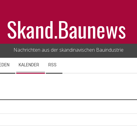
Skand.Baunews
Nachrichten aus der skandinavischen Bauindustrie
EDEN
KALENDER
RSS