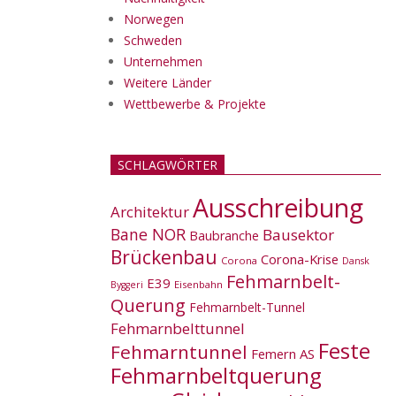
Norwegen
Schweden
Unternehmen
Weitere Länder
Wettbewerbe & Projekte
SCHLAGWÖRTER
Ausschreibung
Architektur
Bane NOR
Bausektor
Baubranche
Brückenbau
Corona-Krise
Corona
Dansk
Fehmarnbelt-
E39
Eisenbahn
Byggeri
Querung
Fehmarnbelt-Tunnel
Fehmarnbelttunnel
Feste
Fehmarntunnel
Femern AS
Fehmarnbeltquerung