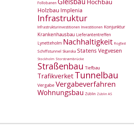
Gleisbau
Hochbau
Follobanen
Holzbau
Implenia
Infrastruktur
Konjunktur
Infrastrukturinvestitionen
Investitionen
Krankenhausbau
Lieferantentreffen
Nachhaltigkeit
Lynetteholm
Rogfast
Statens Vegvesen
Schiffstunnel
Skanska
Storstrømbrücke
Stockholm
Straßenbau
Tiefbau
Tunnelbau
Trafikverket
Vergabeverfahren
Vergabe
Wohnungsbau
Züblin
Züblin AS