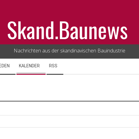
Skand.Baunews
Nachrichten aus der skandinavischen Bauindustrie
EDEN
KALENDER
RSS