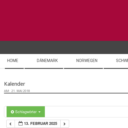
Skip
to
content
Secondary
HOME
DÄNEMARK
NORWEGEN
SCHW
Navigation
Menu
Kalender
AM:
21. MAI 2018
Schlagwörter
13. FEBRUAR 2025