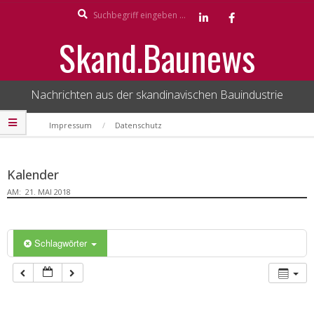
Search
Skip
to
Skand.Baunews
content
Nachrichten aus der skandinavischen Bauindustrie
Secondary
Impressum
Datenschutz
Navigation
Menu
Kalender
AM:
21. MAI 2018
Schlagwörter