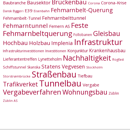
Brückenbau
Bausektor
Corona-Krise
Baubranche
Corona
Fehmarnbelt-Querung
E39
Eisenbahn
Dansk Byggeri
Fehmarnbelttunnel
Fehmarnbelt-Tunnel
Feste
Fehmarntunnel
Femern AS
Fehmarnbeltquerung
Gleisbau
Follobanen
Infrastruktur
Hochbau
Holzbau
Implenia
Krankenhausbau
Konjunktur
Infrastrukturinvestitionen
Investitionen
Nachhaltigkeit
Lieferantentreffen
Lynetteholm
Rogfast
Statens Vegvesen
Schiffstunnel
Skanska
Stockholm
Straßenbau
Tiefbau
Storstrømbrücke
Tunnelbau
Trafikverket
Vergabe
Vergabeverfahren
Wohnungsbau
Züblin
Züblin AS