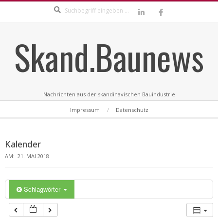
Search
Skip
to
content
Skand.Baunews
Nachrichten aus der skandinavischen Bauindustrie
Secondary
Impressum
Datenschutz
Navigation
Menu
Kalender
AM:
21. MAI 2018
Schlagwörter