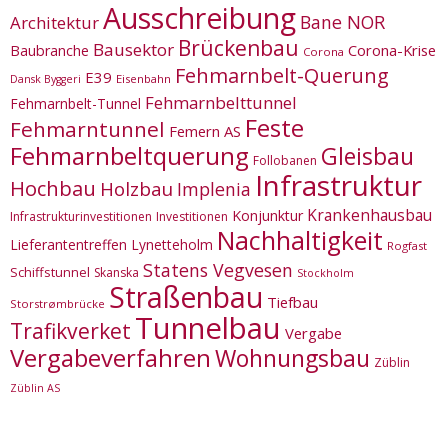
Ausschreibung
Bane NOR
Architektur
Brückenbau
Bausektor
Corona-Krise
Baubranche
Corona
Fehmarnbelt-Querung
E39
Eisenbahn
Dansk Byggeri
Fehmarnbelttunnel
Fehmarnbelt-Tunnel
Feste
Fehmarntunnel
Femern AS
Fehmarnbeltquerung
Gleisbau
Follobanen
Infrastruktur
Hochbau
Holzbau
Implenia
Krankenhausbau
Konjunktur
Infrastrukturinvestitionen
Investitionen
Nachhaltigkeit
Lieferantentreffen
Lynetteholm
Rogfast
Statens Vegvesen
Schiffstunnel
Skanska
Stockholm
Straßenbau
Tiefbau
Storstrømbrücke
Tunnelbau
Trafikverket
Vergabe
Vergabeverfahren
Wohnungsbau
Züblin
Züblin AS