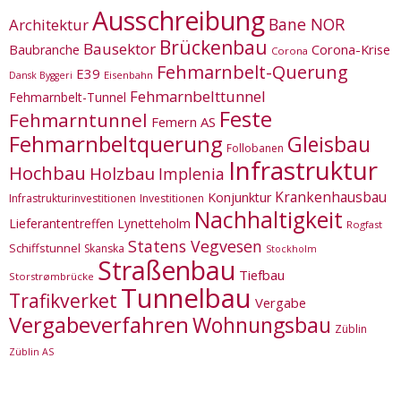
Ausschreibung
Bane NOR
Architektur
Brückenbau
Bausektor
Corona-Krise
Baubranche
Corona
Fehmarnbelt-Querung
E39
Eisenbahn
Dansk Byggeri
Fehmarnbelttunnel
Fehmarnbelt-Tunnel
Feste
Fehmarntunnel
Femern AS
Fehmarnbeltquerung
Gleisbau
Follobanen
Infrastruktur
Hochbau
Holzbau
Implenia
Krankenhausbau
Konjunktur
Infrastrukturinvestitionen
Investitionen
Nachhaltigkeit
Lieferantentreffen
Lynetteholm
Rogfast
Statens Vegvesen
Schiffstunnel
Skanska
Stockholm
Straßenbau
Tiefbau
Storstrømbrücke
Tunnelbau
Trafikverket
Vergabe
Vergabeverfahren
Wohnungsbau
Züblin
Züblin AS