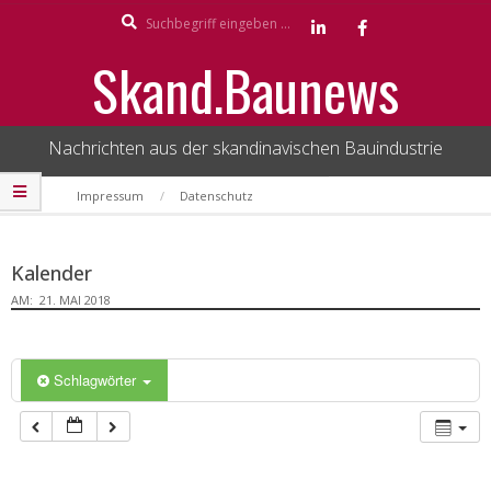
Search
Skip
to
Skand.Baunews
content
Nachrichten aus der skandinavischen Bauindustrie
Secondary
Impressum
Datenschutz
Navigation
Menu
Kalender
AM:
21. MAI 2018
Schlagwörter