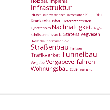
Holzbau
Implenia
Infrastruktur
Konjunktur
Infrastrukturinvestitionen
Investitionen
Krankenhausbau
Lieferantentreffen
Nachhaltigkeit
Lynetteholm
Rogfast
Statens Vegvesen
Schiffstunnel
Skanska
Storstrømbrücke
Stockholm
Straßenbau
Tiefbau
Tunnelbau
Trafikverket
Vergabeverfahren
Vergabe
Wohnungsbau
Züblin
Züblin AS