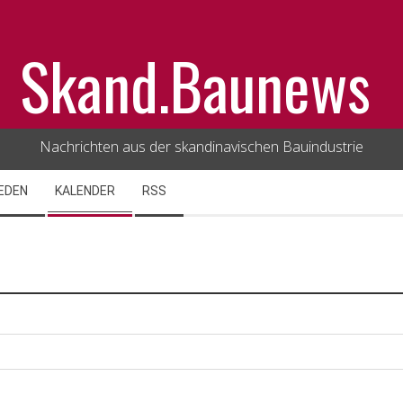
Skand.Baunews
Nachrichten aus der skandinavischen Bauindustrie
EDEN
KALENDER
RSS