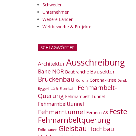
Schweden
Unternehmen
Weitere Länder
Wettbewerbe & Projekte
SCHLAGWÖRTER
Ausschreibung
Architektur
Bane NOR
Bausektor
Baubranche
Brückenbau
Corona-Krise
Corona
Dansk
Fehmarnbelt-
E39
Eisenbahn
Byggeri
Querung
Fehmarnbelt-Tunnel
Fehmarnbelttunnel
Feste
Fehmarntunnel
Femern AS
Fehmarnbeltquerung
Gleisbau
Hochbau
Follobanen