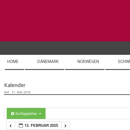
Skip
to
content
Secondary
HOME
DÄNEMARK
NORWEGEN
SCHW
Navigation
Menu
Kalender
AM:
21. MAI 2018
Schlagwörter
13. FEBRUAR 2025