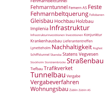
Fehmarnbelttunnel
Feste
Fehmarntunnel
Femern AS
Fehmarnbeltquerung
Follobanen
Gleisbau
Hochbau
Holzbau
Infrastruktur
Implenia
Konjunktur
Infrastrukturinvestitionen
Investitionen
Krankenhausbau
Lieferantentreffen
Nachhaltigkeit
Lynetteholm
Rogfast
Statens Vegvesen
Schiffstunnel
Skanska
Straßenbau
Storstrømbrücke
Stockholm
Trafikverket
Tiefbau
Tunnelbau
Vergabe
Vergabeverfahren
Wohnungsbau
Züblin
Züblin AS