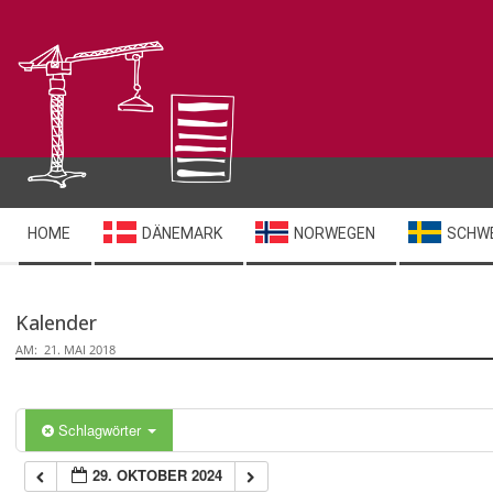
Skip
to
content
Secondary
HOME
DÄNEMARK
NORWEGEN
SCHW
Navigation
Menu
Kalender
AM:
21. MAI 2018
Schlagwörter
29. OKTOBER 2024