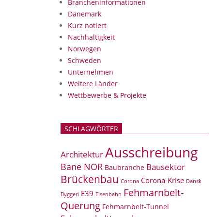
Brancheninformationen
Dänemark
Kurz notiert
Nachhaltigkeit
Norwegen
Schweden
Unternehmen
Weitere Länder
Wettbewerbe & Projekte
SCHLAGWÖRTER
Ausschreibung
Architektur
Bane NOR
Bausektor
Baubranche
Brückenbau
Corona-Krise
Corona
Dansk
Fehmarnbelt-
E39
Eisenbahn
Byggeri
Querung
Fehmarnbelt-Tunnel