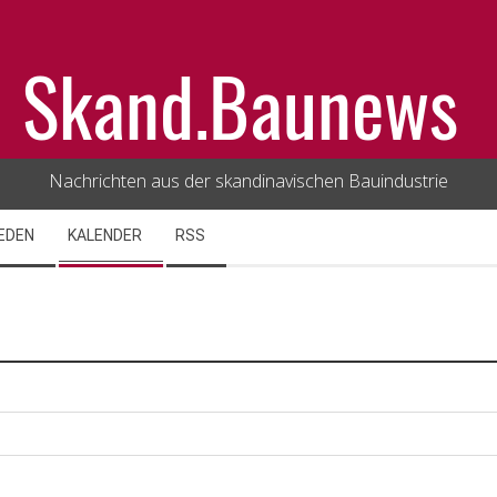
Skand.Baunews
Nachrichten aus der skandinavischen Bauindustrie
EDEN
KALENDER
RSS